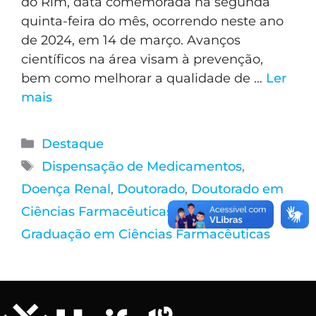
do Rim, data comemorada na segunda
quinta-feira do mês, ocorrendo neste ano
de 2024, em 14 de março. Avanços
científicos na área visam à prevenção,
bem como melhorar a qualidade de …
Ler
mais
Destaque
Dispensação de Medicamentos
,
Doença Renal
,
Doutorado
,
Doutorado em
Ciências Farmacêuticas
,
DRC
,
FCF
,
Pós-
Graduação em Ciências Farmacêuticas