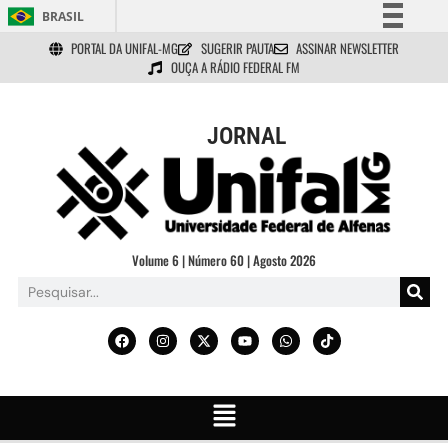
BRASIL
PORTAL DA UNIFAL-MG
SUGERIR PAUTA
ASSINAR NEWSLETTER
Simplifique!
OUÇA A RÁDIO FEDERAL FM
Comunica BR
Participe
JORNAL
Acesso à informação
Legislação
Canais
Volume 6 | Número 60 | Agosto 2026