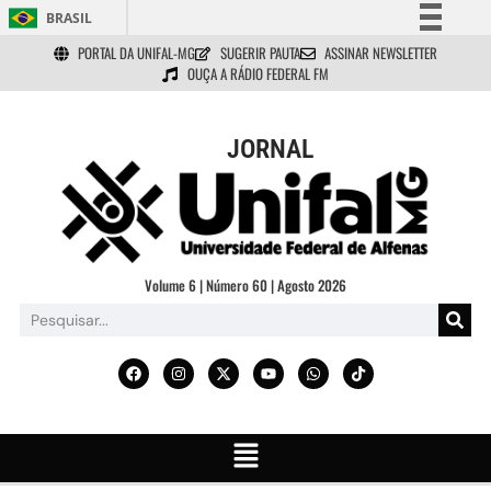
BRASIL
PORTAL DA UNIFAL-MG
SUGERIR PAUTA
ASSINAR NEWSLETTER
Simplifique!
OUÇA A RÁDIO FEDERAL FM
Comunica BR
Participe
JORNAL
Acesso à informação
Legislação
Canais
Volume 6 | Número 60 | Agosto 2026