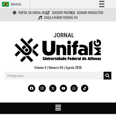
BRASIL
PORTAL DA UNIFAL-MG
SUGERIR PAUTA
ASSINAR NEWSLETTER
Simplifique!
OUÇA A RÁDIO FEDERAL FM
Comunica BR
Participe
JORNAL
Acesso à informação
Legislação
Canais
Volume 6 | Número 60 | Agosto 2026