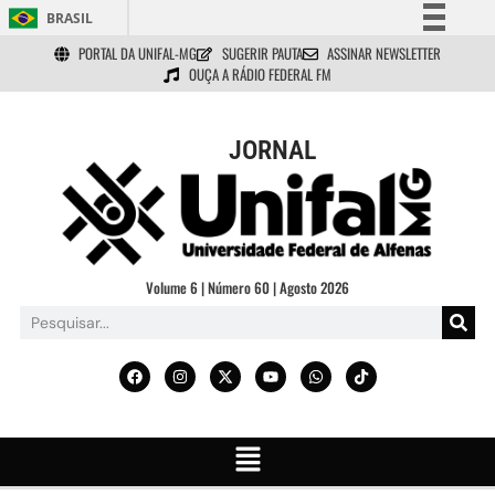
BRASIL
PORTAL DA UNIFAL-MG
SUGERIR PAUTA
ASSINAR NEWSLETTER
Simplifique!
OUÇA A RÁDIO FEDERAL FM
Comunica BR
Participe
JORNAL
Acesso à informação
Legislação
Canais
Volume 6 | Número 60 | Agosto 2026