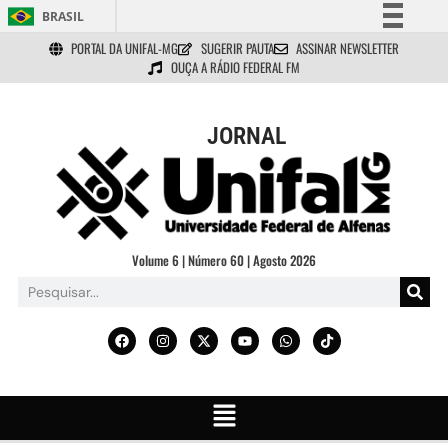
BRASIL
PORTAL DA UNIFAL-MG
SUGERIR PAUTA
ASSINAR NEWSLETTER
Simplifique!
OUÇA A RÁDIO FEDERAL FM
Comunica BR
Participe
JORNAL
Acesso à informação
Legislação
Canais
Volume 6 | Número 60 | Agosto 2026