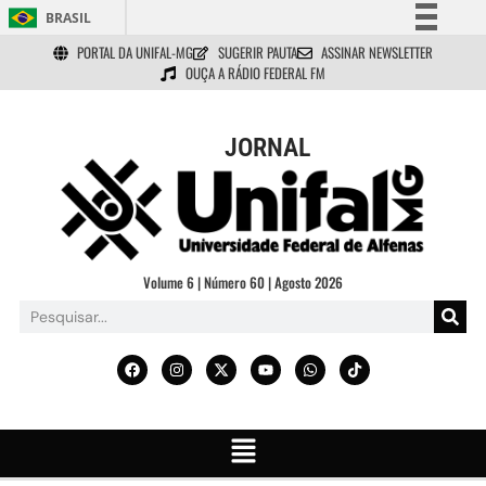
BRASIL
PORTAL DA UNIFAL-MG
SUGERIR PAUTA
ASSINAR NEWSLETTER
Simplifique!
OUÇA A RÁDIO FEDERAL FM
Comunica BR
Participe
JORNAL
Acesso à informação
Legislação
Canais
Volume 6 | Número 60 | Agosto 2026