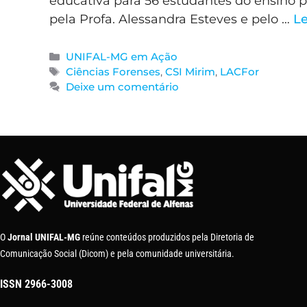
educativa para 56 estudantes do ensino pú
pela Profa. Alessandra Esteves e pelo …
Le
UNIFAL-MG em Ação
Ciências Forenses
,
CSI Mirim
,
LACFor
Deixe um comentário
O
Jornal UNIFAL-MG
reúne conteúdos produzidos pela Diretoria de
Comunicação Social (Dicom) e pela comunidade universitária.
ISSN
2966-3008