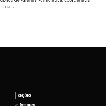
blico de Alfenas. A iniciativa, coordenada
r mais
SEÇÕES
Destaques