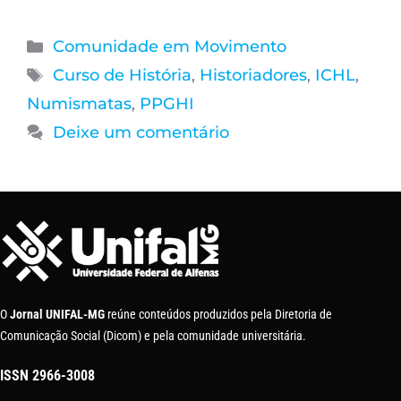
Comunidade em Movimento
Curso de História
,
Historiadores
,
ICHL
,
Numismatas
,
PPGHI
Deixe um comentário
O
Jornal UNIFAL-MG
reúne conteúdos produzidos pela Diretoria de
Comunicação Social (Dicom) e pela comunidade universitária.
ISSN
2966-3008