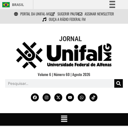
BRASIL
PORTAL DA UNIFAL-MG
SUGERIR PAUTA
ASSINAR NEWSLETTER
Simplifique!
OUÇA A RÁDIO FEDERAL FM
Comunica BR
Participe
JORNAL
Acesso à informação
Legislação
Canais
Volume 6 | Número 60 | Agosto 2026