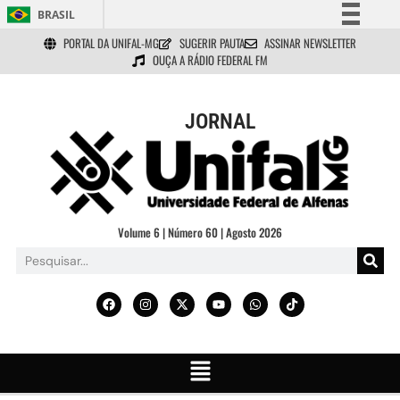
BRASIL
PORTAL DA UNIFAL-MG
SUGERIR PAUTA
ASSINAR NEWSLETTER
Simplifique!
OUÇA A RÁDIO FEDERAL FM
Comunica BR
Participe
JORNAL
Acesso à informação
Legislação
Canais
Volume 6 | Número 60 | Agosto 2026