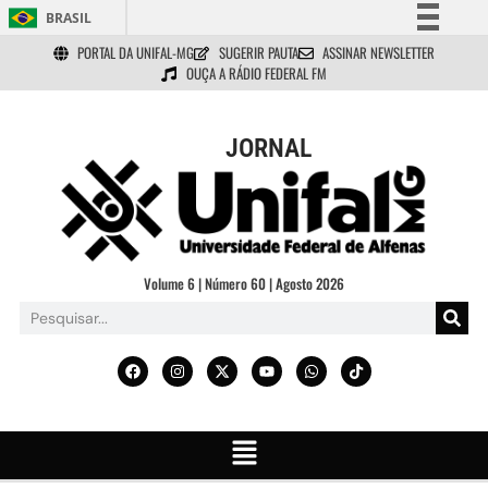
BRASIL
PORTAL DA UNIFAL-MG
SUGERIR PAUTA
ASSINAR NEWSLETTER
Simplifique!
OUÇA A RÁDIO FEDERAL FM
Comunica BR
Participe
JORNAL
Acesso à informação
Legislação
Canais
Volume 6 | Número 60 | Agosto 2026