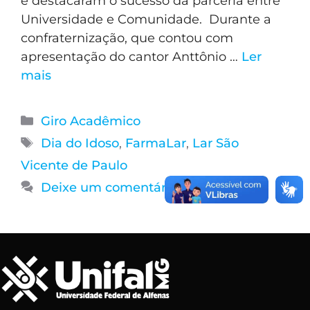
e destacaram o sucesso da parceria entre
Universidade e Comunidade. Durante a
confraternização, que contou com
apresentação do cantor Anttônio …
Ler
mais
Giro Acadêmico
Dia do Idoso
,
FarmaLar
,
Lar São
Vicente de Paulo
Deixe um comentário