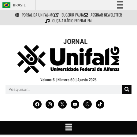
BRASIL
PORTAL DA UNIFAL-MG
SUGERIR PAUTA
ASSINAR NEWSLETTER
Simplifique!
OUÇA A RÁDIO FEDERAL FM
Comunica BR
Participe
JORNAL
Acesso à informação
Legislação
Canais
Volume 6 | Número 60 | Agosto 2026