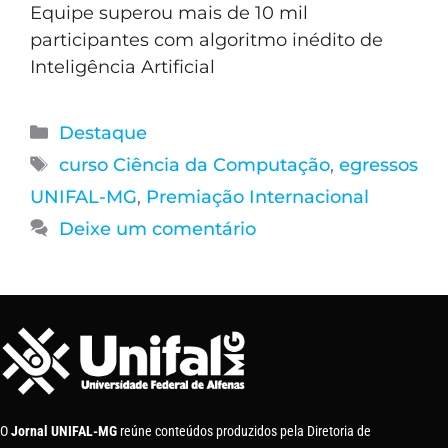
Equipe superou mais de 10 mil
participantes com algoritmo inédito de
Inteligência Artificial
Destaque
curso Ciência da Computação
,
egressos
UNIFAL-MG
,
Premiação Internacional
Deixe um comentário
O
Jornal UNIFAL-MG
reúne conteúdos produzidos pela Diretoria de