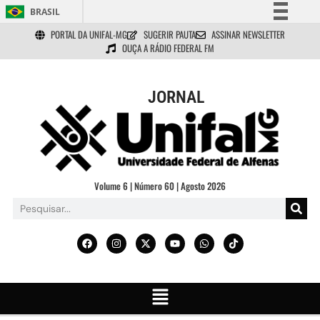
BRASIL
PORTAL DA UNIFAL-MG
SUGERIR PAUTA
ASSINAR NEWSLETTER
Simplifique!
OUÇA A RÁDIO FEDERAL FM
Comunica BR
Participe
JORNAL
Acesso à informação
Legislação
Canais
Volume 6 | Número 60 | Agosto 2026