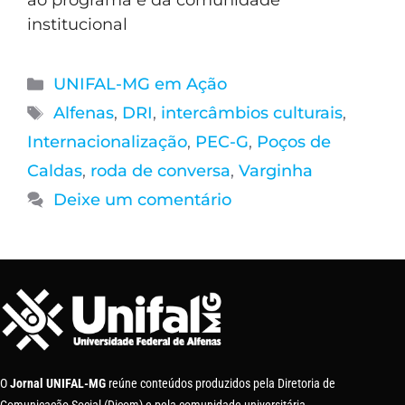
ao programa e da comunidade
institucional
UNIFAL-MG em Ação
Alfenas
,
DRI
,
intercâmbios culturais
,
Internacionalização
,
PEC-G
,
Poços de
Caldas
,
roda de conversa
,
Varginha
Deixe um comentário
O
Jornal UNIFAL-MG
reúne conteúdos produzidos pela Diretoria de
Comunicação Social (Dicom) e pela comunidade universitária.