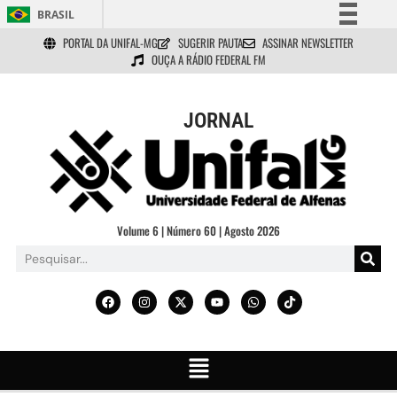
BRASIL
PORTAL DA UNIFAL-MG
SUGERIR PAUTA
ASSINAR NEWSLETTER
Simplifique!
OUÇA A RÁDIO FEDERAL FM
Comunica BR
Participe
JORNAL
Acesso à informação
Legislação
Canais
Volume 6 | Número 60 | Agosto 2026