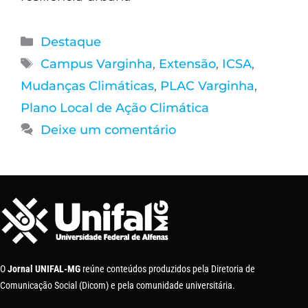
Destaque
Campus Varginha
,
Extensão
,
ICSA
,
Mudanças Climáticas
,
PLAC Varginha
,
Plano Local de Ação Climática
Deixe um comentário
O
Jornal UNIFAL-MG
reúne conteúdos produzidos pela Diretoria de
Comunicação Social (Dicom) e pela comunidade universitária.