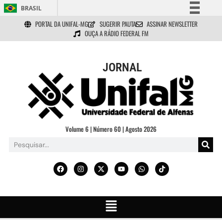
BRASIL
PORTAL DA UNIFAL-MG
SUGERIR PAUTA
ASSINAR NEWSLETTER
Simplifique!
OUÇA A RÁDIO FEDERAL FM
Comunica BR
Participe
JORNAL
Acesso à informação
Legislação
Canais
Volume 6 | Número 60 | Agosto 2026