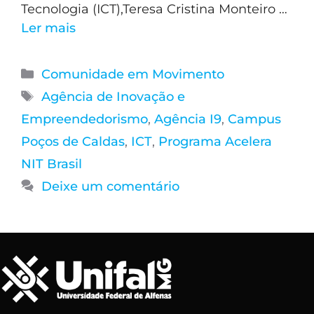
Tecnologia (ICT),Teresa Cristina Monteiro …
Ler mais
Comunidade em Movimento
Agência de Inovação e
Empreendedorismo
,
Agência I9
,
Campus
Poços de Caldas
,
ICT
,
Programa Acelera
NIT Brasil
Deixe um comentário