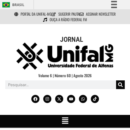
BRASIL
PORTAL DA UNIFAL-MG
SUGERIR PAUTA
ASSINAR NEWSLETTER
Simplifique!
OUÇA A RÁDIO FEDERAL FM
Comunica BR
Participe
JORNAL
Acesso à informação
Legislação
Canais
Volume 6 | Número 60 | Agosto 2026