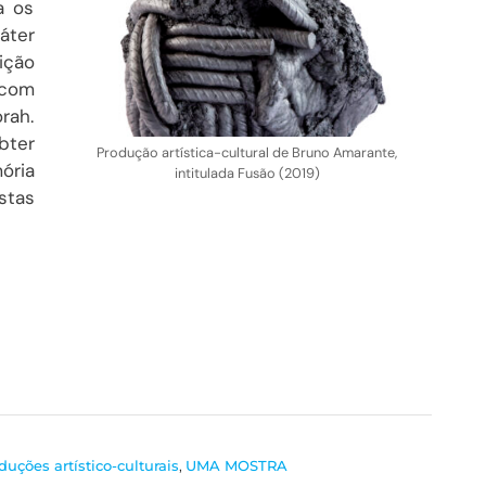
a os
áter
ição
com
rah.
bter
Produção artística-cultural de Bruno Amarante,
ória
intitulada Fusão (2019)
stas
uções artístico-culturais
,
UMA MOSTRA