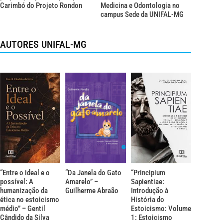
Carimbó do Projeto Rondon
Medicina e Odontologia no
campus Sede da UNIFAL-MG
AUTORES UNIFAL-MG
“Entre o ideal e o
“Da Janela do Gato
“Principium
possível: A
Amarelo” –
Sapientiae:
humanização da
Guilherme Abraão
Introdução à
ética no estoicismo
História do
médio” – Gentil
Estoicismo: Volume
Cândido da Silva
1: Estoicismo