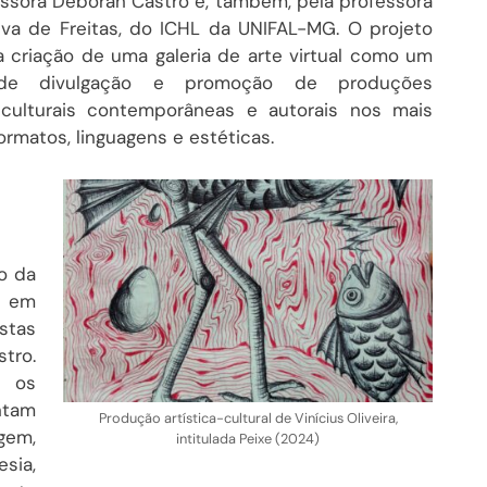
essora Deborah Castro e, também, pela professora
ilva de Freitas, do ICHL da UNIFAL-MG. O projeto
a criação de uma galeria de arte virtual como um
de divulgação e promoção de produções
s-culturais contemporâneas e autorais nos mais
ormatos, linguagens e estéticas.
o da
, em
stas
tro.
a os
ntam
Produção artística-cultural de Vinícius Oliveira,
gem,
intitulada Peixe (2024)
sia,