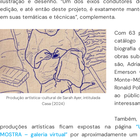
ilustração e desenho. “Um dos eixos condutores d
edição, e até então deste projeto, é exatamente mante
em suas temáticas e técnicas”, complementa.
Com 63 pá
catálogo
biografia
obras sub
são, Adri
Emerson C
Monte-Mór
Ronald Pol
ao públi
Produção artística-cultural de Sarah Ayer, intitulada
interessam
Casa (2024)
Também,
produções artísticas ficam expostas na página
“
MOSTRA – galeria virtual”
por aproximadamente um 