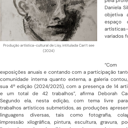
pela prof
Daniela S
objetiva 
espaço 
artística
variados f
Produção artística-cultural de Lisy, intitulada Can’t see
(2024)
“Com
exposições anuais e contando com a participação tant
comunidade interna quanto externa, a galeria contou
sua 4ª edição (2024/2025), com a presença de 14 arti
e um total de 42 trabalhos”, afirma Deborah Cas
Segundo ela, nesta edição, com tema livre par
trabalhos artísticos submetidos, as produções aprese
linguagens diversas, tais como fotografia, cola
impressão xilográfica, pintura, escultura, gravura, poe