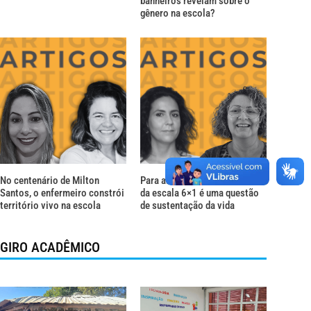
banheiros revelam sobre o
gênero na escola?
No centenário de Milton
Para além do descanso: o fim
Santos, o enfermeiro constrói
da escala 6×1 é uma questão
território vivo na escola
de sustentação da vida
GIRO ACADÊMICO