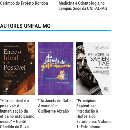
Carimbó do Projeto Rondon
Medicina e Odontologia no
campus Sede da UNIFAL-MG
AUTORES UNIFAL-MG
“Entre o ideal e o
“Da Janela do Gato
“Principium
possível: A
Amarelo” –
Sapientiae:
humanização da
Guilherme Abraão
Introdução à
ética no estoicismo
História do
médio” – Gentil
Estoicismo: Volume
Cândido da Silva
1: Estoicismo