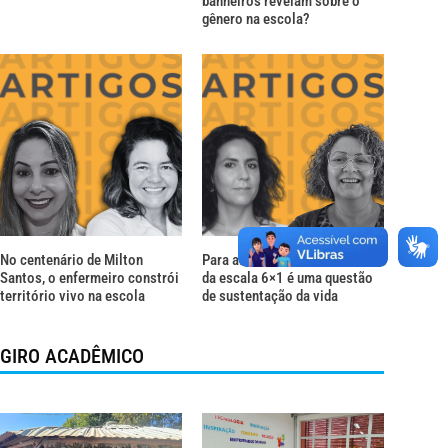
banheiros revelam sobre o
gênero na escola?
No centenário de Milton
Para além do descanso: o fim
Santos, o enfermeiro constrói
da escala 6×1 é uma questão
território vivo na escola
de sustentação da vida
GIRO ACADÊMICO