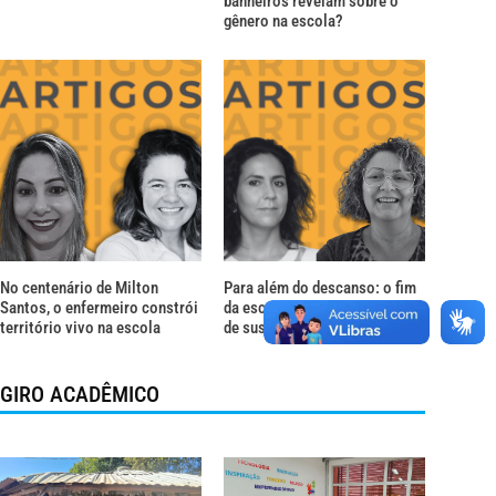
banheiros revelam sobre o
gênero na escola?
No centenário de Milton
Para além do descanso: o fim
Santos, o enfermeiro constrói
da escala 6×1 é uma questão
território vivo na escola
de sustentação da vida
GIRO ACADÊMICO