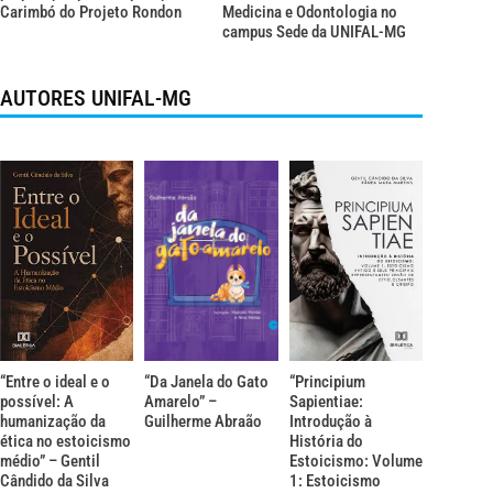
Carimbó do Projeto Rondon
Medicina e Odontologia no
campus Sede da UNIFAL-MG
AUTORES UNIFAL-MG
“Entre o ideal e o
“Da Janela do Gato
“Principium
possível: A
Amarelo” –
Sapientiae:
humanização da
Guilherme Abraão
Introdução à
ética no estoicismo
História do
médio” – Gentil
Estoicismo: Volume
Cândido da Silva
1: Estoicismo