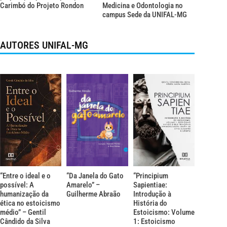
Carimbó do Projeto Rondon
Medicina e Odontologia no
campus Sede da UNIFAL-MG
AUTORES UNIFAL-MG
“Entre o ideal e o
“Da Janela do Gato
“Principium
possível: A
Amarelo” –
Sapientiae:
humanização da
Guilherme Abraão
Introdução à
ética no estoicismo
História do
médio” – Gentil
Estoicismo: Volume
Cândido da Silva
1: Estoicismo