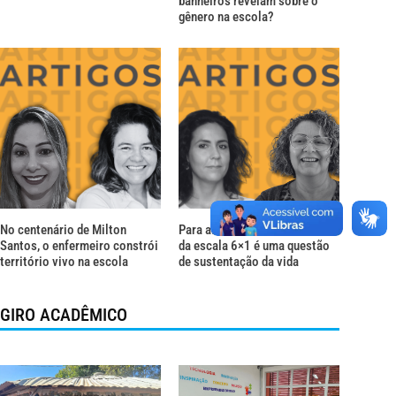
banheiros revelam sobre o
gênero na escola?
No centenário de Milton
Para além do descanso: o fim
Santos, o enfermeiro constrói
da escala 6×1 é uma questão
território vivo na escola
de sustentação da vida
GIRO ACADÊMICO