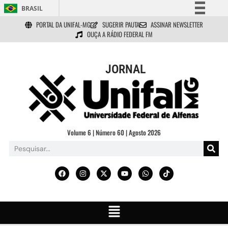
BRASIL
PORTAL DA UNIFAL-MG
SUGERIR PAUTA
ASSINAR NEWSLETTER
Simplifique!
OUÇA A RÁDIO FEDERAL FM
Comunica BR
Participe
JORNAL
Acesso à informação
Legislação
Canais
Volume 6 | Número 60 | Agosto 2026