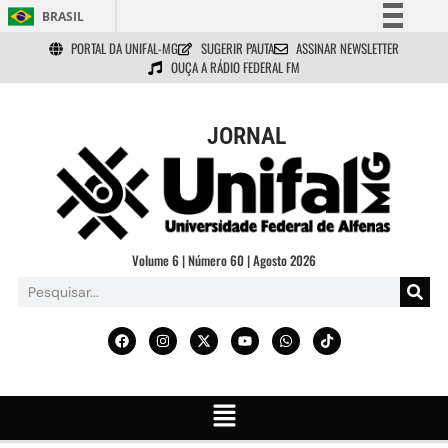
BRASIL
PORTAL DA UNIFAL-MG
SUGERIR PAUTA
ASSINAR NEWSLETTER
Simplifique!
OUÇA A RÁDIO FEDERAL FM
Comunica BR
Participe
JORNAL
Acesso à informação
Legislação
Canais
Volume 6 | Número 60 | Agosto 2026