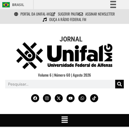
BRASIL
PORTAL DA UNIFAL-MG
SUGERIR PAUTA
ASSINAR NEWSLETTER
Simplifique!
OUÇA A RÁDIO FEDERAL FM
Comunica BR
Participe
JORNAL
Acesso à informação
Legislação
Canais
Volume 6 | Número 60 | Agosto 2026