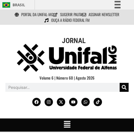
BRASIL
PORTAL DA UNIFAL-MG
SUGERIR PAUTA
ASSINAR NEWSLETTER
Simplifique!
OUÇA A RÁDIO FEDERAL FM
Comunica BR
Participe
JORNAL
Acesso à informação
Legislação
Canais
Volume 6 | Número 60 | Agosto 2026