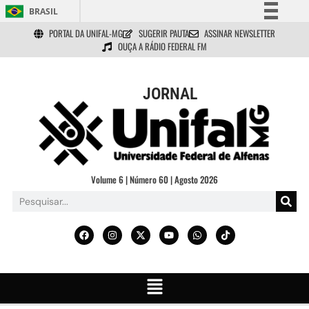
BRASIL
PORTAL DA UNIFAL-MG
SUGERIR PAUTA
ASSINAR NEWSLETTER
Simplifique!
OUÇA A RÁDIO FEDERAL FM
Comunica BR
Participe
JORNAL
Acesso à informação
Legislação
Canais
Volume 6 | Número 60 | Agosto 2026