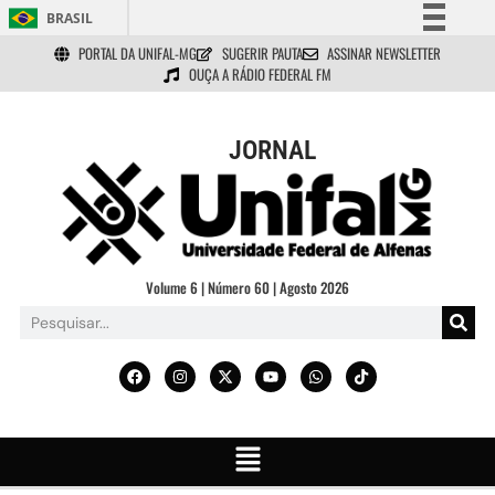
BRASIL
PORTAL DA UNIFAL-MG
SUGERIR PAUTA
ASSINAR NEWSLETTER
Simplifique!
OUÇA A RÁDIO FEDERAL FM
Comunica BR
Participe
JORNAL
Acesso à informação
Legislação
Canais
Volume 6 | Número 60 | Agosto 2026