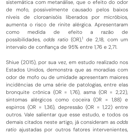
sistemática com metanálise, que o efeito do odor
de mofo, possivelmente causado pelos baixos
níveis de cloroanisóis liberados por micróbios,
aumenta o risco de rinite alérgica. Apresentaram
como medida de efeito a razão de
1
possibilidades,
odds ratio
(OR),
de 2,18, com um
intervalo de confiança de 95% entre 1,76 e 2,71.
Shiue (2015
), por sua vez, em estudo realizado nos
Estados Unidos, demonstra que as moradias com
odor de mofo ou de umidade apresentam maiores
incidências de uma série de patologias, entre elas
bronquite crônica (OR = 1,76), asma (OR = 2,22),
sintomas alérgicos como coceira (OR = 1,88) e
espirros (OR = 1,36), depressão (OR = 1,22) entre
outros. Vale salientar que esse estudo, e todos os
demais citados neste artigo, já consideram as
odds
ratio
ajustadas por outros fatores intervenientes,