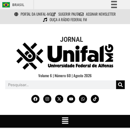
BRASIL
PORTAL DA UNIFAL-MG
SUGERIR PAUTA
ASSINAR NEWSLETTER
Simplifique!
OUÇA A RÁDIO FEDERAL FM
Comunica BR
Participe
JORNAL
Acesso à informação
Legislação
Canais
Volume 6 | Número 60 | Agosto 2026