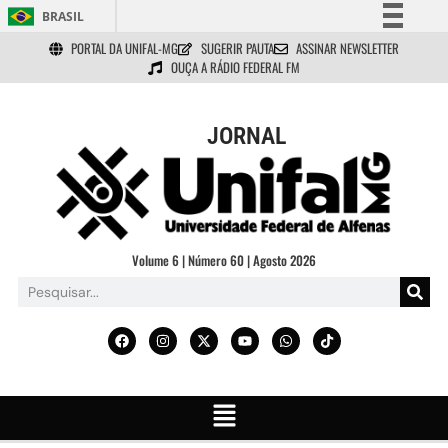
BRASIL
PORTAL DA UNIFAL-MG
SUGERIR PAUTA
ASSINAR NEWSLETTER
Simplifique!
OUÇA A RÁDIO FEDERAL FM
Comunica BR
Participe
JORNAL
Acesso à informação
Legislação
Canais
Volume 6 | Número 60 | Agosto 2026