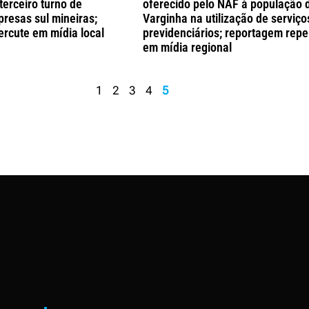
terceiro turno de
oferecido pelo NAF à população 
resas sul mineiras;
Varginha na utilização de serviço
rcute em mídia local
previdenciários; reportagem repe
em mídia regional
1
2
3
4
5