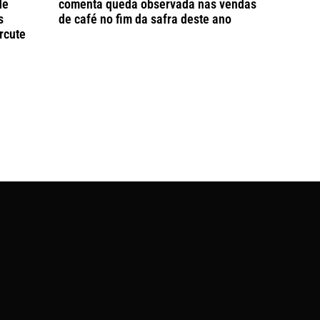
de
comenta queda observada nas vendas
s
de café no fim da safra deste ano
rcute