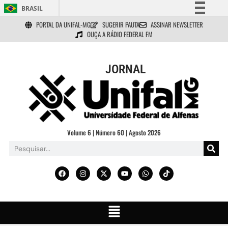
BRASIL
PORTAL DA UNIFAL-MG
SUGERIR PAUTA
ASSINAR NEWSLETTER
Simplifique!
OUÇA A RÁDIO FEDERAL FM
Comunica BR
Participe
JORNAL
Acesso à informação
Legislação
Canais
Volume 6 | Número 60 | Agosto 2026