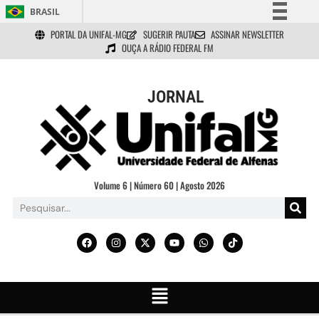
BRASIL
PORTAL DA UNIFAL-MG
SUGERIR PAUTA
ASSINAR NEWSLETTER
Simplifique!
OUÇA A RÁDIO FEDERAL FM
Comunica BR
Participe
JORNAL
Acesso à informação
Legislação
Canais
Volume 6 | Número 60 | Agosto 2026