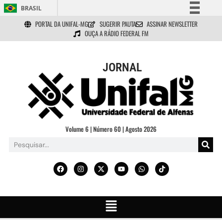
BRASIL
PORTAL DA UNIFAL-MG
SUGERIR PAUTA
ASSINAR NEWSLETTER
Simplifique!
OUÇA A RÁDIO FEDERAL FM
Comunica BR
Participe
JORNAL
Acesso à informação
Legislação
Canais
Volume 6 | Número 60 | Agosto 2026