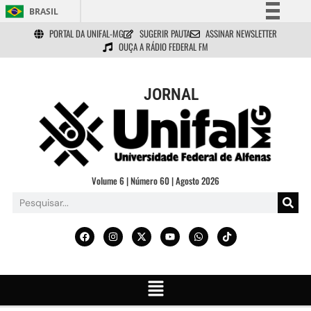
BRASIL
PORTAL DA UNIFAL-MG
SUGERIR PAUTA
ASSINAR NEWSLETTER
Simplifique!
OUÇA A RÁDIO FEDERAL FM
Comunica BR
Participe
JORNAL
Acesso à informação
Legislação
Canais
Volume 6 | Número 60 | Agosto 2026