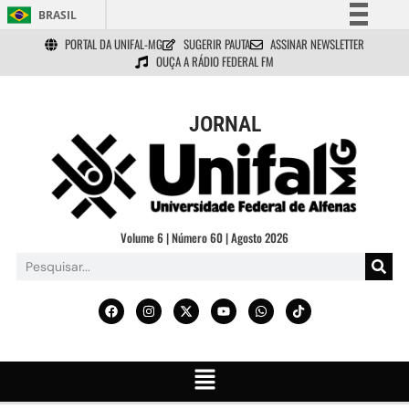
BRASIL
PORTAL DA UNIFAL-MG
SUGERIR PAUTA
ASSINAR NEWSLETTER
Simplifique!
OUÇA A RÁDIO FEDERAL FM
Comunica BR
Participe
JORNAL
Acesso à informação
Legislação
Canais
Volume 6 | Número 60 | Agosto 2026