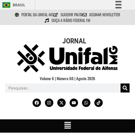
BRASIL
PORTAL DA UNIFAL-MG
SUGERIR PAUTA
ASSINAR NEWSLETTER
Simplifique!
OUÇA A RÁDIO FEDERAL FM
Comunica BR
Participe
JORNAL
Acesso à informação
Legislação
Canais
Volume 6 | Número 60 | Agosto 2026