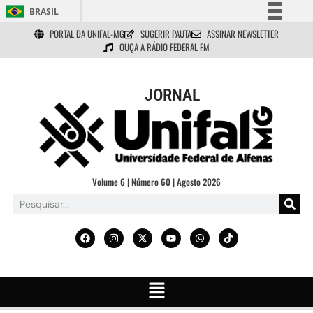
BRASIL
PORTAL DA UNIFAL-MG
SUGERIR PAUTA
ASSINAR NEWSLETTER
Simplifique!
OUÇA A RÁDIO FEDERAL FM
Comunica BR
Participe
JORNAL
Acesso à informação
Legislação
Canais
Volume 6 | Número 60 | Agosto 2026