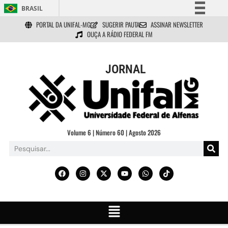
BRASIL
PORTAL DA UNIFAL-MG
SUGERIR PAUTA
ASSINAR NEWSLETTER
Simplifique!
OUÇA A RÁDIO FEDERAL FM
Comunica BR
Participe
JORNAL
Acesso à informação
Legislação
Canais
Volume 6 | Número 60 | Agosto 2026