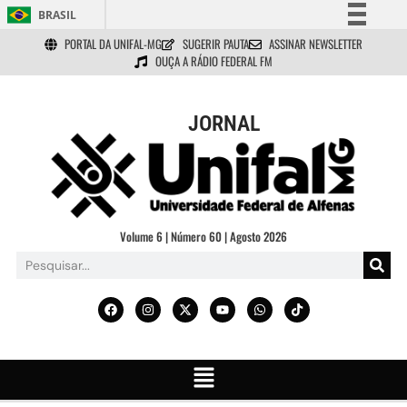
BRASIL
PORTAL DA UNIFAL-MG
SUGERIR PAUTA
ASSINAR NEWSLETTER
Simplifique!
OUÇA A RÁDIO FEDERAL FM
Comunica BR
Participe
JORNAL
Acesso à informação
Legislação
Canais
Volume 6 | Número 60 | Agosto 2026