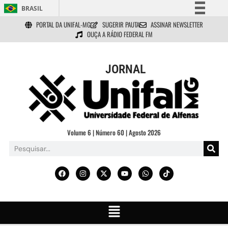
BRASIL
PORTAL DA UNIFAL-MG
SUGERIR PAUTA
ASSINAR NEWSLETTER
Simplifique!
OUÇA A RÁDIO FEDERAL FM
Comunica BR
Participe
JORNAL
Acesso à informação
Legislação
Canais
Volume 6 | Número 60 | Agosto 2026