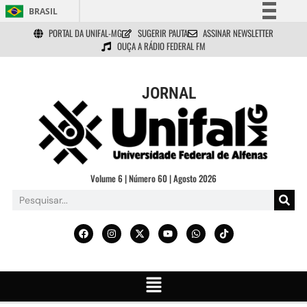
BRASIL
PORTAL DA UNIFAL-MG
SUGERIR PAUTA
ASSINAR NEWSLETTER
Simplifique!
OUÇA A RÁDIO FEDERAL FM
Comunica BR
Participe
JORNAL
Acesso à informação
Legislação
Canais
Volume 6 | Número 60 | Agosto 2026