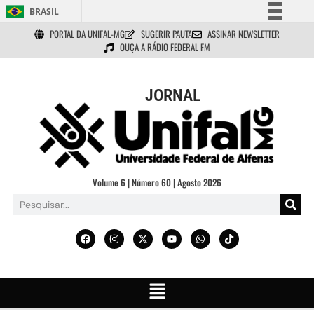
BRASIL
PORTAL DA UNIFAL-MG
SUGERIR PAUTA
ASSINAR NEWSLETTER
Simplifique!
OUÇA A RÁDIO FEDERAL FM
Comunica BR
Participe
JORNAL
Acesso à informação
Legislação
Canais
Volume 6 | Número 60 | Agosto 2026