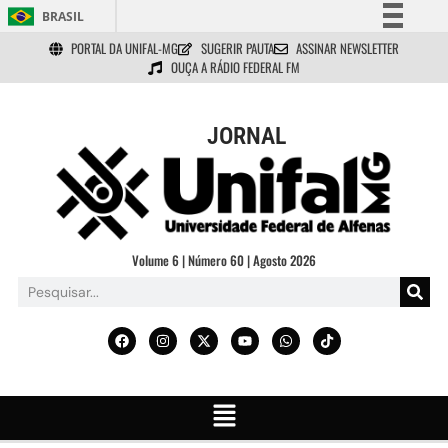
BRASIL
PORTAL DA UNIFAL-MG
SUGERIR PAUTA
ASSINAR NEWSLETTER
Simplifique!
OUÇA A RÁDIO FEDERAL FM
Comunica BR
Participe
JORNAL
Acesso à informação
Legislação
Canais
Volume 6 | Número 60 | Agosto 2026