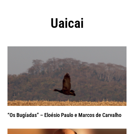
Uaicai
“Os Bugíadas” – Eloésio Paulo e Marcos de Carvalho