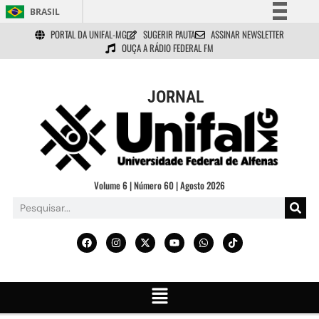
BRASIL
PORTAL DA UNIFAL-MG
SUGERIR PAUTA
ASSINAR NEWSLETTER
Simplifique!
OUÇA A RÁDIO FEDERAL FM
Comunica BR
Participe
JORNAL
Acesso à informação
Legislação
Canais
Volume 6 | Número 60 | Agosto 2026