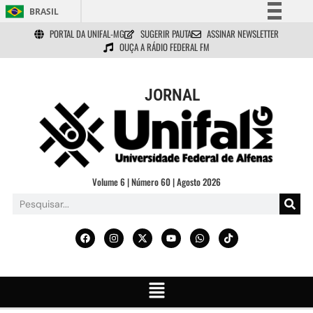
BRASIL
PORTAL DA UNIFAL-MG
SUGERIR PAUTA
ASSINAR NEWSLETTER
Simplifique!
OUÇA A RÁDIO FEDERAL FM
Comunica BR
Participe
JORNAL
Acesso à informação
Legislação
Canais
Volume 6 | Número 60 | Agosto 2026