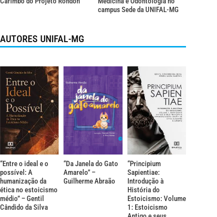
Carimbó do Projeto Rondon
Medicina e Odontologia no
campus Sede da UNIFAL-MG
AUTORES UNIFAL-MG
“Entre o ideal e o
“Da Janela do Gato
“Principium
possível: A
Amarelo” –
Sapientiae:
humanização da
Guilherme Abraão
Introdução à
ética no estoicismo
História do
médio” – Gentil
Estoicismo: Volume
Cândido da Silva
1: Estoicismo
Antigo e seus