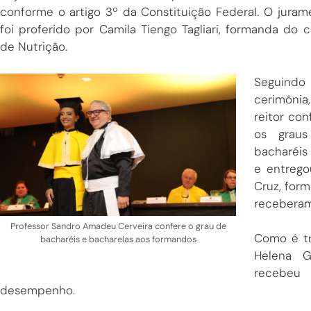
conforme o artigo 3º da Constituição Federal. O juram
foi proferido por Camila Tiengo Tagliari, formanda do c
de Nutrição.
Seguind
cerimôni
reitor con
os grau
bacharéis 
e entrego
Cruz, for
receberam
Professor Sandro Amadeu Cerveira confere o grau de
Como é tr
bacharéis e bacharelas aos formandos
Helena G
recebeu 
desempenho.