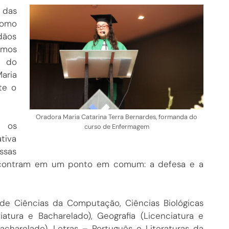
 das
como
dãos
emos
, do
aria
te o
Oradora Maria Catarina Terra Bernardes, formanda do
u os
curso de Enfermagem
tiva
ssas
 encontram em um ponto em comum: a defesa e a
 de Ciências da Computação, Ciências Biológicas
iatura e Bacharelado), Geografia (Licenciatura e
Bacharelado), Letras – Português e Literaturas da