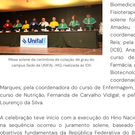
Biomedic
Fisiotera
solene f
Amadeu C
coordena
Reis; pel
(ICB), An
curso de
Mesa solene da cerimônia de colação de grau do
Farmácia, 
campus Sede da UNIFAL-MG, realizada às 10h
Biotecnol
coordena
Marques; pela coordenadora do curso de Enfermagem, 
curso de Nutrição, Fernanda de Carvalho Vidigal; e pe
Lourenço da Silva.
A celebração teve início com a execução do Hino Nacio
na sequência ocorreu o juramento solene, baseado
objetivos fundamentais da República Federativa do Bra