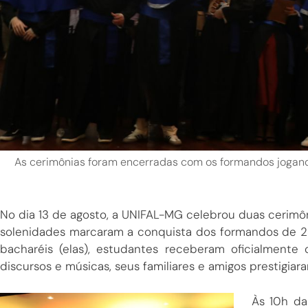
As cerimônias foram encerradas com os formandos jogand
No dia 13 de agosto, a UNIFAL-MG celebrou duas cerimôn
solenidades marcaram a conquista dos formandos de 23 
bacharéis (elas), estudantes receberam oficialmente
discursos e músicas, seus familiares e amigos prestigiar
Às 10h da