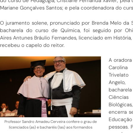
do curso de Pedagogia, Cristiane Fernanda Xavier; pela
Mariane Gonçalves Santos; e pela coordenadora do curso
O juramento solene, pronunciado por Brenda Melo da Si
bacharela do curso de Química, foi seguido por Oh
Aires Antunes Bráulio Fernandes, licenciado em História
recebeu o capelo do reitor.
A oradora
Carolina
Trivelat
Angelo,
bacharel
Ciências
Biológicas,
encerra s
Educaçã
Professor Sandro Amadeu Cerveira confere o grau de
pessoas. 
licenciados (as) e bacharéis (las) aos formandos