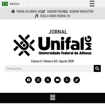
BRASIL
PORTAL DA UNIFAL-MG
SUGERIR PAUTA
ASSINAR NEWSLETTER
Simplifique!
OUÇA A RÁDIO FEDERAL FM
Comunica BR
Participe
JORNAL
Acesso à informação
Legislação
Canais
Volume 6 | Número 60 | Agosto 2026