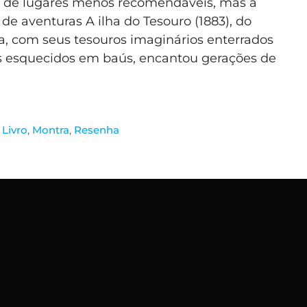
 de lugares menos recomendáveis, mas a
e aventuras A ilha do Tesouro (1883), do
a, com seus tesouros imaginários enterrados
s esquecidos em baús, encantou gerações de
,
Livro
,
Montra
,
Resenha