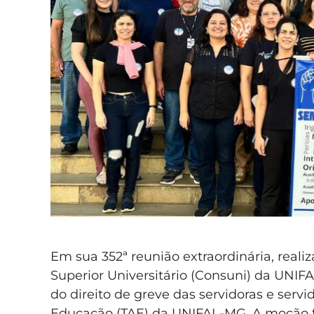
Em sua 352ª reunião extraordinária, reali
Superior Universitário (Consuni) da UNIF
do direito de greve das servidoras e serv
Educação (TAE) da UNIFAL-MG. A moção f