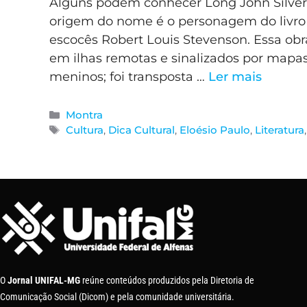
Alguns podem conhecer Long John Silver
origem do nome é o personagem do livro d
escocês Robert Louis Stevenson. Essa obr
em ilhas remotas e sinalizados por mapa
meninos; foi transposta …
Ler mais
Montra
Cultura
,
Dica Cultural
,
Eloésio Paulo
,
Literatura
O
Jornal UNIFAL-MG
reúne conteúdos produzidos pela Diretoria de
Comunicação Social (Dicom) e pela comunidade universitária.