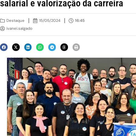
salarial e valorização da carreira
Destaque
15/05/2024
16:45
ivanei.salgado