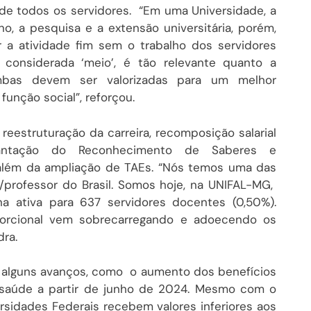
 de todos os servidores. “Em uma Universidade, a
no, a pesquisa e a extensão universitária, porém,
ar a atividade fim sem o trabalho dos servidores
e considerada ‘meio’, é tão relevante quanto a
ambas devem ser valorizadas para um melhor
unção social”, reforçou.
 reestruturação da carreira, recomposição salarial
antação do Reconhecimento de Saberes e
além da ampliação de TAEs. “Nós temos uma das
professor do Brasil. Somos hoje, na UNIFAL-MG,
na ativa para 637 servidores docentes (0,50%).
porcional vem sobrecarregando e adoecendo os
dra.
iu alguns avanços, como o aumento dos benefícios
 saúde a partir de junho de 2024. Mesmo com o
rsidades Federais recebem valores inferiores aos