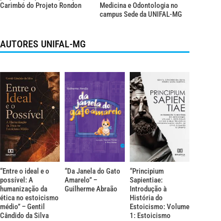
Carimbó do Projeto Rondon
Medicina e Odontologia no
campus Sede da UNIFAL-MG
AUTORES UNIFAL-MG
“Entre o ideal e o
“Da Janela do Gato
“Principium
possível: A
Amarelo” –
Sapientiae:
humanização da
Guilherme Abraão
Introdução à
ética no estoicismo
História do
médio” – Gentil
Estoicismo: Volume
Cândido da Silva
1: Estoicismo