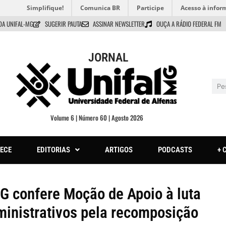
Simplifique!
Comunica BR
Participe
Acesso à infor
DA UNIFAL-MG
SUGERIR PAUTA
ASSINAR NEWSLETTER
OUÇA A RÁDIO FEDERAL FM
JORNAL
Volume 6 | Número 60 | Agosto 2026
ECE
EDITORIAS
ARTIGOS
PODCASTS
+ 
G confere Moção de Apoio à luta
ministrativos pela recomposição