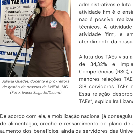
administrativos é luta
atividade fim é o ensi
não é possível realiz
técnicos. A atividad
atividade ‘fim’, e 
atendimento da nossa f
A luta dos TAEs visa a
de 34,32% e impl
Competências (RSC), 
menores relações TAE/
Juliana Guedes, docente e pró-reitora
318 servidores TAEs 
de gestão de pessoas da UNIFAL-MG.
(Foto: Ivanei Salgado/Dicom)
Essa relação despro
TAEs”, explica Ira Lizan
De acordo com ela, a mobilização nacional já consegu
de alimentação, creche e ressarcimento do plano de
aumento dos benefícios, ainda os servidores das Unive