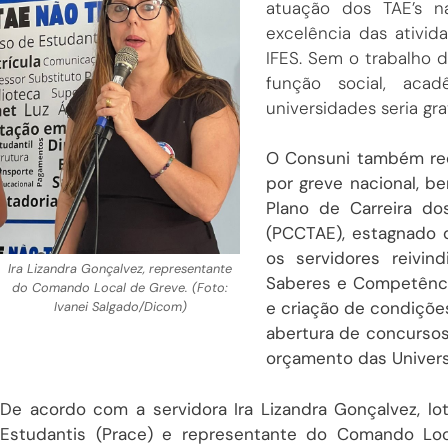
atuação dos TAE’s na
excelência das ativid
IFES. Sem o trabalho 
função social, acadê
universidades seria gr
O Consuni também rec
por greve nacional, b
Plano de Carreira do
(PCCTAE), estagnado d
os servidores reivi
Ira Lizandra Gonçalvez, representante
Saberes e Competências
do Comando Local de Greve. (Foto:
e criação de condiçõe
Ivanei Salgado/Dicom)
abertura de concursos
orçamento das Univers
De acordo com a servidora Ira Lizandra Gonçalvez, lo
Estudantis (Prace) e representante do Comando Lo