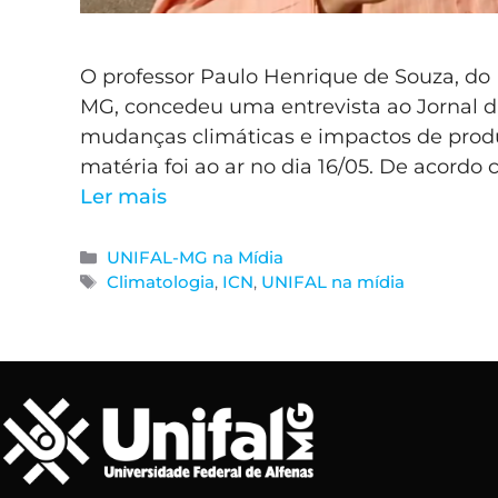
O professor Paulo Henrique de Souza, do 
MG, concedeu uma entrevista ao Jornal d
mudanças climáticas e impactos de produ
matéria foi ao ar no dia 16/05. De acordo 
Ler mais
UNIFAL-MG na Mídia
Climatologia
,
ICN
,
UNIFAL na mídia