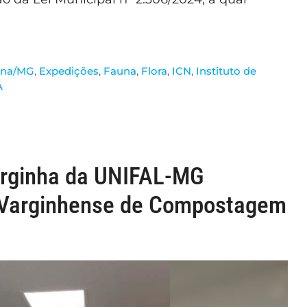
tina/MG
,
Expedições
,
Fauna
,
Flora
,
ICN
,
Instituto de
A
arginha da UNIFAL-MG
o Varginhense de Compostagem