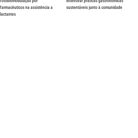
fotobiomodulação por
incentivar práticas gastronômicas
farmacêuticos na assistência a
sustentáveis junto à comunidade
lactantes