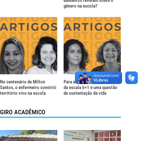
banheiros revelam sobre o
gênero na escola?
No centenário de Milton
Para além do descanso: o fim
Santos, o enfermeiro constrói
da escala 6×1 é uma questão
território vivo na escola
de sustentação da vida
GIRO ACADÊMICO