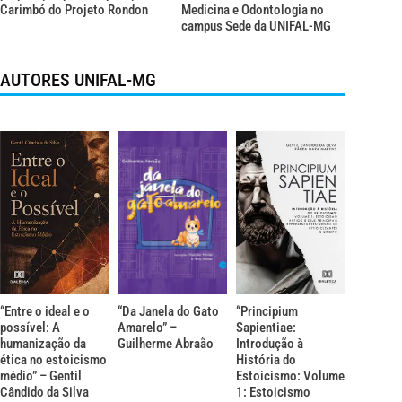
Carimbó do Projeto Rondon
Medicina e Odontologia no
campus Sede da UNIFAL-MG
AUTORES UNIFAL-MG
“Entre o ideal e o
“Da Janela do Gato
“Principium
possível: A
Amarelo” –
Sapientiae:
humanização da
Guilherme Abraão
Introdução à
ética no estoicismo
História do
médio” – Gentil
Estoicismo: Volume
Cândido da Silva
1: Estoicismo