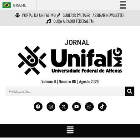
BRASIL
PORTAL DA UNIFAL-MG
SUGERIR PAUTA
ASSINAR NEWSLETTER
Simplifique!
OUÇA A RÁDIO FEDERAL FM
Comunica BR
Participe
JORNAL
Acesso à informação
Legislação
Canais
Volume 6 | Número 60 | Agosto 2026